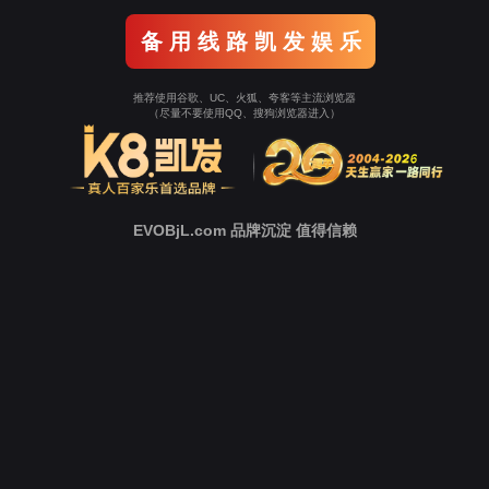
备 用 线 路 凯 发 娱 乐
推荐使用谷歌、UC、火狐、夸客等主流浏览器
（尽量不要使用QQ、搜狗浏览器进入）
EVOBjL.com 品牌沉淀 值得信赖